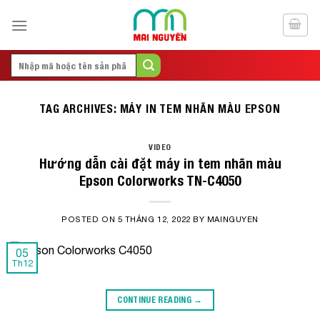
Skip
to
content
Search
for:
TAG ARCHIVES:
MÁY IN TEM NHÃN MÀU EPSON
VIDEO
Hướng dẫn cài đặt máy in tem nhãn màu
Epson Colorworks TN-C4050
POSTED ON
5 THÁNG 12, 2022
BY
MAINGUYEN
05
Th12
CONTINUE READING
→