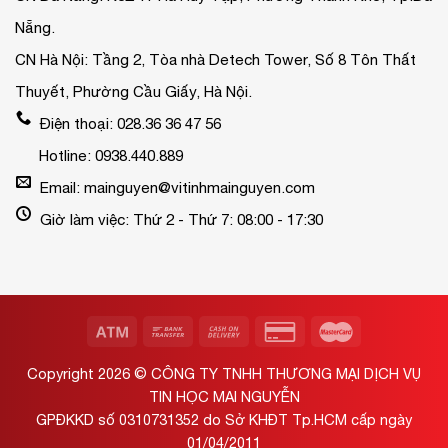
Nẵng.
CN Hà Nội: Tầng 2, Tòa nhà Detech Tower, Số 8 Tôn Thất
Thuyết, Phường Cầu Giấy, Hà Nội.
Điện thoại: 028.36 36 47 56
Hotline: 0938.440.889
Email: mainguyen@vitinhmainguyen.com
Giờ làm việc: Thứ 2 - Thứ 7: 08:00 - 17:30
Copyright 2026 ©
CÔNG TY TNHH THƯƠNG MẠI DỊCH VỤ
TIN HỌC MAI NGUYỄN
GPĐKKD số 0310731352 do Sở KHĐT Tp.HCM cấp ngày
01/04/2011