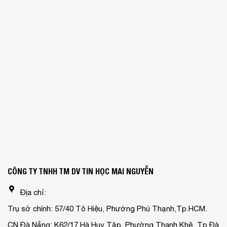
CÔNG TY TNHH TM DV TIN HỌC MAI NGUYỄN
Địa chỉ:
Trụ sở chính: 57/40 Tô Hiệu, Phường Phú Thạnh,Tp.HCM.
CN Đà Nẵng: K62/17 Hà Huy Tập, Phường Thanh Khê, Tp.Đà