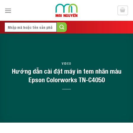
Skip
to
content
Search
for:
VIDEO
Hướng dẫn cài đặt máy in tem nhãn màu
Epson Colorworks TN-C4050