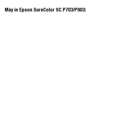
Máy in Epson SureColor SC P703/P903: