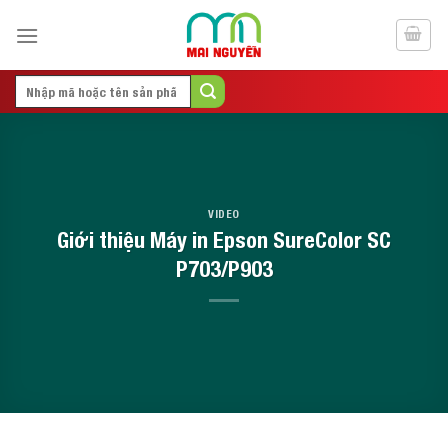
Skip
to
content
Search
for:
VIDEO
Giới thiệu Máy in Epson SureColor SC
P703/P903