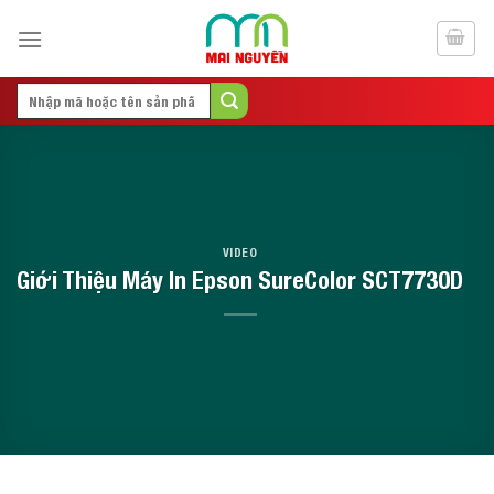
Skip
to
content
Search
for:
VIDEO
Giới Thiệu Máy In Epson SureColor SCT7730D