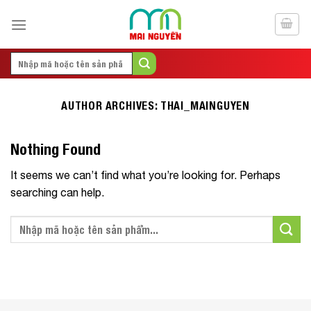
Skip
to
content
Search
for:
AUTHOR ARCHIVES:
THAI_MAINGUYEN
Nothing Found
It seems we can’t find what you’re looking for. Perhaps
searching can help.