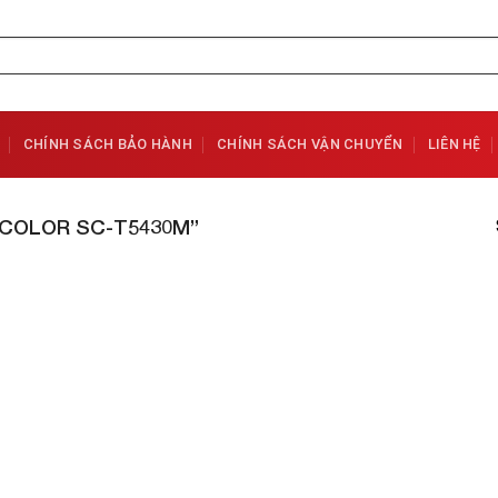
CHÍNH SÁCH BẢO HÀNH
CHÍNH SÁCH VẬN CHUYỂN
LIÊN HỆ
COLOR SC-T5430M”
Add to
Wishlist