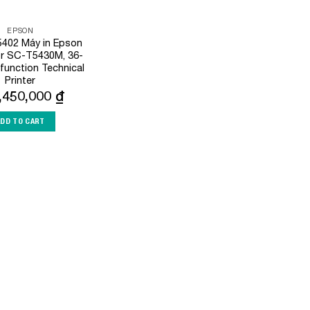
EPSON
402 Máy in Epson
r SC-T5430M, 36-
ifunction Technical
Printer
,450,000
₫
ADD TO CART