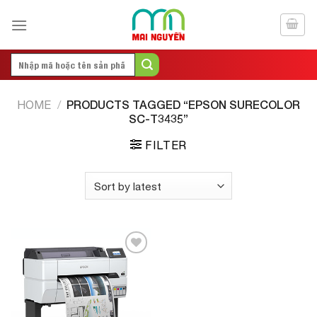
Skip
to
content
Search
for:
PRODUCTS TAGGED “EPSON SURECOLOR
HOME
/
SC-T3435”
FILTER
Add to
Wishlist