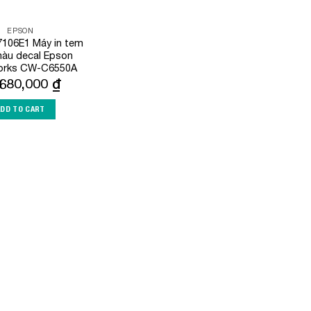
EPSON
106E1 Máy in tem
àu decal Epson
orks CW-C6550A
,680,000
₫
ADD TO CART