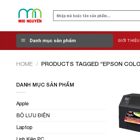
Skip
to
Search
content
for:
Danh mục sản phẩm
GIỚI THIỆU
HOME
/
PRODUCTS TAGGED “EPSON COLO
DANH MỤC SẢN PHẨM
Apple
BỘ LƯU ĐIỆN
Laptop
Linh Kiện PC