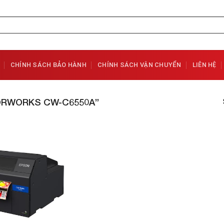
CHÍNH SÁCH BẢO HÀNH
CHÍNH SÁCH VẬN CHUYỂN
LIÊN HỆ
RWORKS CW-C6550A”
Add to
Wishlist